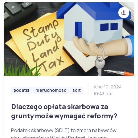
June 10, 2024,
podatki
nieruchomosc
sdlt
10:43 a.m.
Dlaczego opłata skarbowa za
grunty może wymagać reformy?
Podatek skarbowy (SDLT) to zmora nabywców