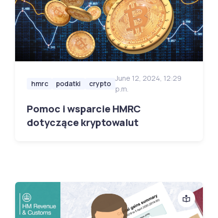
June 12, 2024, 12:29
hmrc
podatki
crypto
p.m.
Pomoc i wsparcie HMRC
dotyczące kryptowalut